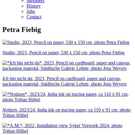
Members
History
Jobs
Contact
Petra Fiebig
Studio, 2023, Pencil on paper, 530 x 150 cm, photo Petra Fiebig
Ich bin nicht da
, 2023, Pencil on cardboard, paper and canvas,
packaging material, Städtische Galerie Lehrte, photo Jens Weyers
Notizen
, 2023/24, India ink on tracing paper, ca 110 x 91 cm, photo
Tobias Hübel