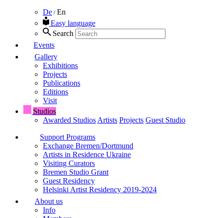
De
En
/
Easy language
Search
Events
Gallery
Exhibitions
Projects
Publications
Editions
Visit
Studios
Awarded Studios
Artists
Projects
Guest Studio
Support Programs
Exchange Bremen/Dortmund
Artists in Residence Ukraine
Visiting Curators
Bremen Studio Grant
Guest Residency
Helsinki Artist Residency 2019-2024
About us
Info