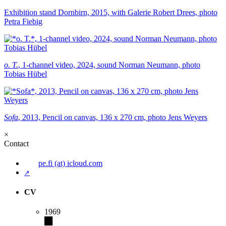
Exhibition stand Dornbirn, 2015, with Galerie Robert Drees, photo
Petra Fiebig
o. T.
, 1-channel video, 2024, sound Norman Neumann, photo
Tobias Hübel
Sofa
, 2013, Pencil on canvas, 136 x 270 cm, photo Jens Weyers
×
Contact
pe.fi (at) icloud.com
↗
CV
1969