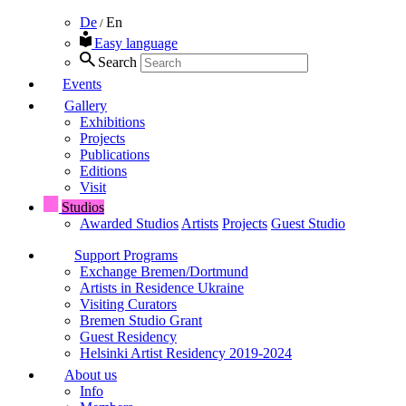
De
En
/
Easy language
Search
Events
Gallery
Exhibitions
Projects
Publications
Editions
Visit
Studios
Awarded Studios
Artists
Projects
Guest Studio
Support Programs
Exchange Bremen/Dortmund
Artists in Residence Ukraine
Visiting Curators
Bremen Studio Grant
Guest Residency
Helsinki Artist Residency 2019-2024
About us
Info