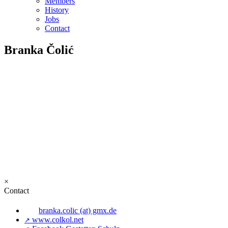
Members
History
Jobs
Contact
Branka Čolić
×
Contact
branka.colic (at) gmx.de
www.colkol.net
↗