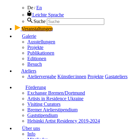
De
En
/
Leichte Sprache
Suche
Veranstaltungen
Galerie
Ausstellungen
Projekte
Publikationen
Editionen
Besuch
Ateliers
Ateliervergabe
Künstler:innen
Projekte
Gastateliers
Förderung
Exchange Bremen/Dortmund
Artists in Residence Ukraine
Visiting Curators
Bremer Atelierstipendium
Gaststipendium
Helsinki Artist Residency 2019-2024
Über uns
Info