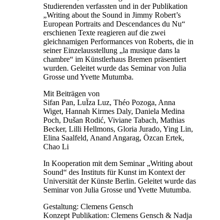
Studierenden verfassten und in der Publikation
„Writing about the Sound in Jimmy Robert’s
European Portraits and Descendances du Nu“
erschienen Texte reagieren auf die zwei
gleichnamigen Performances von Roberts, die in
seiner Einzelausstellung „la musique dans la
chambre“ im Künstlerhaus Bremen präsentiert
wurden. Geleitet wurde das Seminar von Julia
Grosse und Yvette Mutumba.
Mit Beiträgen von
Sifan Pan, LuÏza Luz, Théo Pozoga, Anna
Wiget, Hannah Kirmes Daly, Daniela Medina
Poch, Dušan Rodić, Viviane Tabach, Mathias
Becker, Lilli Hellmons, Gloria Jurado, Ying Lin,
Elina Saalfeld, Anand Angarag, Özcan Ertek,
Chao Li
In Kooperation mit dem Seminar „Writing about
Sound“ des Instituts für Kunst im Kontext der
Universität der Künste Berlin. Geleitet wurde das
Seminar von Julia Grosse und Yvette Mutumba.
Gestaltung: Clemens Gensch
Konzept Publikation: Clemens Gensch & Nadja