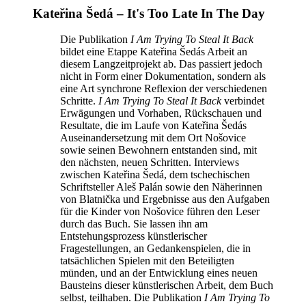
Kateřina Šedá – It's Too Late In The Day
Die Publikation
I Am Trying To Steal It Back
bildet eine Etappe Kateřina Šedás Arbeit an
diesem Langzeitprojekt ab. Das passiert jedoch
nicht in Form einer Dokumentation, sondern als
eine Art synchrone Reflexion der verschiedenen
Schritte.
I Am Trying To Steal It Back
verbindet
Erwägungen und Vorhaben, Rückschauen und
Resultate, die im Laufe von Kateřina Šedás
Auseinandersetzung mit dem Ort Nošovice
sowie seinen Bewohnern entstanden sind, mit
den nächsten, neuen Schritten. Interviews
zwischen Kateřina Šedá, dem tschechischen
Schriftsteller Aleš Palán sowie den Näherinnen
von Blatnička und Ergebnisse aus den Aufgaben
für die Kinder von Nošovice führen den Leser
durch das Buch. Sie lassen ihn am
Entstehungsprozess künstlerischer
Fragestellungen, an Gedankenspielen, die in
tatsächlichen Spielen mit den Beteiligten
münden, und an der Entwicklung eines neuen
Bausteins dieser künstlerischen Arbeit, dem Buch
selbst, teilhaben. Die Publikation
I Am Trying To