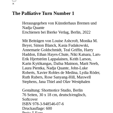
×
The Palliative Turn Number 1
Herausgegeben von Künstlerhaus Bremen und
Nadja Quante
Erschienen bei Bierke Verlag, Berlin, 2022
Mit Beiträgen von Louise Ashcroft, Monika M.
Beyer, Simon Blanck, Kasia Fudakowski,
Annemarie Goldschmidt, Teal Griffin, Harry
Haddon, Ethan Hayes-Chute, Niki Katsara, Lars-
Erik Hjertström Lappalainen, Keith Larson,
Karin Kytökangas, Dafna Maimon, Marit Neeb,
Laura Pientka, Nadja Quante, John-Luke
Roberts, Xavier Robles de Medina, Lydia Röder,
Ruth Rubers, Rose Sanyang-Hill, Maxwell
Stephens, Jana Thiel and Olav Westphalen
Gestaltung: Shortnotice Studio, Berlin
76 Seiten, 30 x 18 cm, deutsch/englisch,
Softcover
ISBN 978-3-948546-07-6
Druckauflage: 600
Preis: 5 Euro