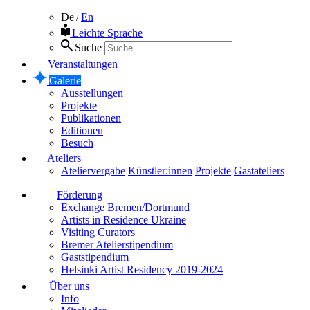
De
En
/
Leichte Sprache
Suche
Veranstaltungen
Galerie
Ausstellungen
Projekte
Publikationen
Editionen
Besuch
Ateliers
Ateliervergabe
Künstler:innen
Projekte
Gastateliers
Förderung
Exchange Bremen/Dortmund
Artists in Residence Ukraine
Visiting Curators
Bremer Atelierstipendium
Gaststipendium
Helsinki Artist Residency 2019-2024
Über uns
Info