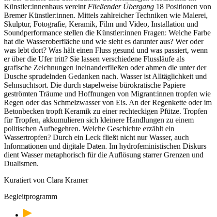
Künstler:innenhaus vereint
Fließender Übergang
18 Positionen von
Bremer Künstler:innen. Mittels zahlreicher Techniken wie Malerei,
Skulptur, Fotografie, Keramik, Film und Video, Installation und
Soundperformance stellen die Künstler:innen Fragen: Welche Farbe
hat die Wasseroberfläche und wie sieht es darunter aus? Wer oder
was lebt dort? Was hält einen Fluss gesund und was passiert, wenn
er über die Ufer tritt? Sie lassen verschiedene Flussläufe als
grafische Zeichnungen ineinanderfließen oder ahmen die unter der
Dusche sprudelnden Gedanken nach. Wasser ist Alltäglichkeit und
Sehnsuchtsort. Die durch stapelweise bürokratische Papiere
geströmten Träume und Hoffnungen von Migrant:innen tropfen wie
Regen oder das Schmelzwasser von Eis. An der Regenkette oder im
Betonbecken tropft Keramik zu einer rechteckigen Pfütze. Tropfen
für Tropfen, akkumulieren sich kleinere Handlungen zu einem
politischen Aufbegehren. Welche Geschichte erzählt ein
Wassertropfen? Durch ein Leck fließt nicht nur Wasser, auch
Informationen und digitale Daten. Im hydrofeministischen Diskurs
dient Wasser metaphorisch für die Auflösung starrer Grenzen und
Dualismen.
Kuratiert von Clara Kramer
Begleitprogramm