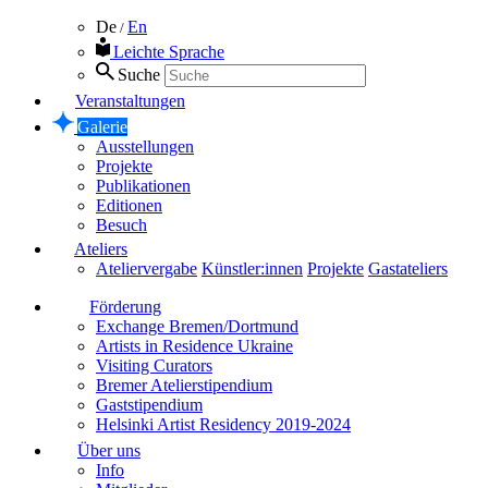
De
En
/
Leichte Sprache
Suche
Veranstaltungen
Galerie
Ausstellungen
Projekte
Publikationen
Editionen
Besuch
Ateliers
Ateliervergabe
Künstler:innen
Projekte
Gastateliers
Förderung
Exchange Bremen/Dortmund
Artists in Residence Ukraine
Visiting Curators
Bremer Atelierstipendium
Gaststipendium
Helsinki Artist Residency 2019-2024
Über uns
Info