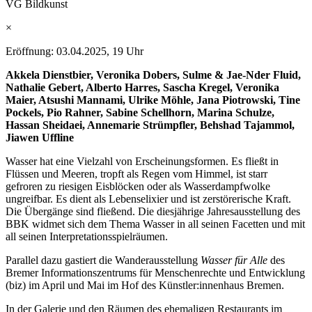
VG Bildkunst
×
Eröffnung: 03.04.2025, 19 Uhr
Akkela Dienstbier, Veronika Dobers, Sulme & Jae-Nder Fluid,
Nathalie Gebert, Alberto Harres, Sascha Kregel, Veronika
Maier, Atsushi Mannami, Ulrike Möhle, Jana Piotrowski, Tine
Pockels, Pio Rahner, Sabine Schellhorn, Marina Schulze,
Hassan Sheidaei, Annemarie Strümpfler, Behshad Tajammol,
Jiawen Uffline
Wasser hat eine Vielzahl von Erscheinungsformen. Es fließt in
Flüssen und Meeren, tropft als Regen vom Himmel, ist starr
gefroren zu riesigen Eisblöcken oder als Wasserdampfwolke
ungreifbar. Es dient als Lebenselixier und ist zerstörerische Kraft.
Die Übergänge sind fließend. Die diesjährige Jahresausstellung des
BBK widmet sich dem Thema Wasser in all seinen Facetten und mit
all seinen Interpretationsspielräumen.
Parallel dazu gastiert die Wanderausstellung
Wasser für Alle
des
Bremer Informationszentrums für Menschenrechte und Entwicklung
(biz) im April und Mai im Hof des Künstler:innenhaus Bremen.
In der Galerie und den Räumen des ehemaligen Restaurants im