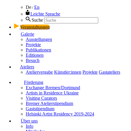
De
En
/
Leichte Sprache
Suche
Veranstaltungen
Galerie
Ausstellungen
Projekte
Publikationen
Editionen
Besuch
Ateliers
Ateliervergabe
Künstler:innen
Projekte
Gastateliers
Förderung
Exchange Bremen/Dortmund
Artists in Residence Ukraine
Visiting Curators
Bremer Atelierstipendium
Gaststipendium
Helsinki Artist Residency 2019-2024
Über uns
Info