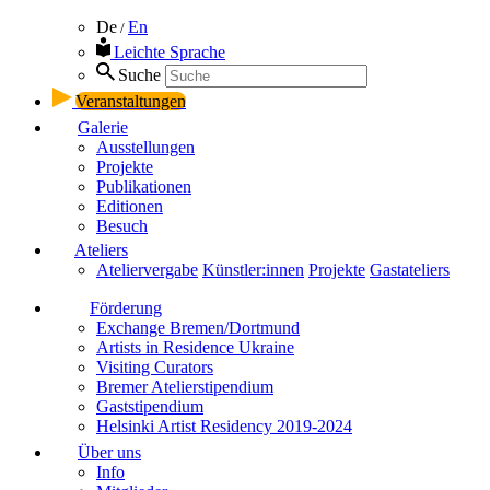
De
En
/
Leichte Sprache
Suche
Veranstaltungen
Galerie
Ausstellungen
Projekte
Publikationen
Editionen
Besuch
Ateliers
Ateliervergabe
Künstler:innen
Projekte
Gastateliers
Förderung
Exchange Bremen/Dortmund
Artists in Residence Ukraine
Visiting Curators
Bremer Atelierstipendium
Gaststipendium
Helsinki Artist Residency 2019-2024
Über uns
Info