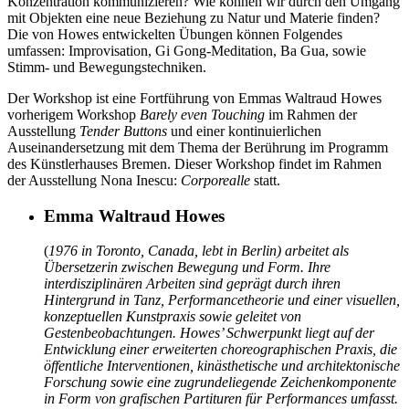
Konzentration kommunizieren? Wie können wir durch den Umgang
mit Objekten eine neue Beziehung zu Natur und Materie finden?
Die von Howes entwickelten Übungen können Folgendes
umfassen: Improvisation, Gi Gong-Meditation, Ba Gua, sowie
Stimm- und Bewegungstechniken.
Der Workshop ist eine Fortführung von Emmas Waltraud Howes
vorherigem Workshop
Barely even Touching
im Rahmen der
Ausstellung
Tender Buttons
und einer kontinuierlichen
Auseinandersetzung mit dem Thema der Berührung im Programm
des Künstlerhauses Bremen. Dieser Workshop findet im Rahmen
der Ausstellung Nona Inescu:
Corporealle
statt.
Emma Waltraud Howes
(
1976 in Toronto, Canada, lebt in Berlin) arbeitet als
Übersetzerin zwischen Bewegung und Form. Ihre
interdisziplinären Arbeiten sind geprägt durch ihren
Hintergrund in Tanz, Performancetheorie und einer visuellen,
konzeptuellen Kunstpraxis sowie geleitet von
Gestenbeobachtungen. Howes’ Schwerpunkt liegt auf der
Entwicklung einer erweiterten choreographischen Praxis, die
öffentliche Interventionen, kinästhetische und architektonische
Forschung sowie eine zugrundeliegende Zeichenkomponente
in Form von grafischen Partituren für Performances umfasst.