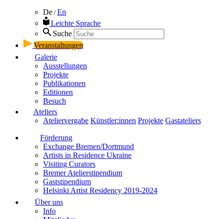
De
En
/
Leichte Sprache
Suche
Veranstaltungen
Galerie
Ausstellungen
Projekte
Publikationen
Editionen
Besuch
Ateliers
Ateliervergabe
Künstler:innen
Projekte
Gastateliers
Förderung
Exchange Bremen/Dortmund
Artists in Residence Ukraine
Visiting Curators
Bremer Atelierstipendium
Gaststipendium
Helsinki Artist Residency 2019-2024
Über uns
Info