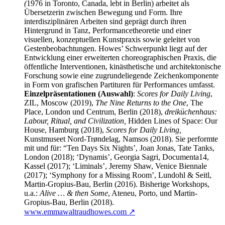
(
1976 in Toronto, Canada, lebt in Berlin) arbeitet als
Übersetzerin zwischen Bewegung und Form. Ihre
interdisziplinären Arbeiten sind geprägt durch ihren
Hintergrund in Tanz, Performancetheoretie und einer
visuellen, konzeptuellen Kunstpraxis sowie geleitet von
Gestenbeobachtungen. Howes’ Schwerpunkt liegt auf der
Entwicklung einer erweiterten choreographischen Praxis, die
öffentliche Interventionen, kinästhetische und architektonische
Forschung sowie eine zugrundeliegende Zeichenkomponente
in Form von grafischen Partituren für Performances umfasst.
Einzelpräsentationen (Auswahl)
:
Scores for Daily Living
,
ZIL, Moscow (2019),
The Nine Returns to the One
, The
Place, London und Centrum, Berlin (2018),
dreiküchenhaus:
Labour, Ritual, and Civilization,
Hidden Lines of Space: Our
House, Hamburg (2018),
Scores for Daily Living,
Kunstmuseet Nord-Trøndelag, Namsos (2018). Sie performte
mit und für: “Ten Days Six Nights’, Joan Jonas, Tate Tanks,
London (2018); ‘Dynamis’, Georgia Sagri, Documenta14,
Kassel (2017); ‘Liminals’, Jeremy Shaw, Venice Biennale
(2017); ‘Symphony for a Missing Room’, Lundohl & Seitl,
Martin-Gropius-Bau, Berlin (2016). Bisherige Workshops,
u.a.:
Alive … & then Some
, Ateneu, Porto, und Martin-
Gropius-Bau, Berlin (2018).
www.emmawaltraudhowes.com ↗