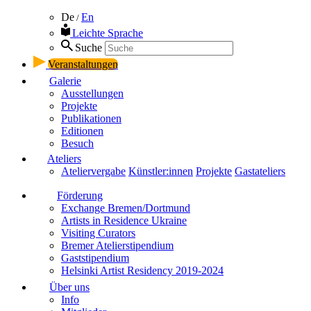
De
En
/
Leichte Sprache
Suche
Veranstaltungen
Galerie
Ausstellungen
Projekte
Publikationen
Editionen
Besuch
Ateliers
Ateliervergabe
Künstler:innen
Projekte
Gastateliers
Förderung
Exchange Bremen/Dortmund
Artists in Residence Ukraine
Visiting Curators
Bremer Atelierstipendium
Gaststipendium
Helsinki Artist Residency 2019-2024
Über uns
Info