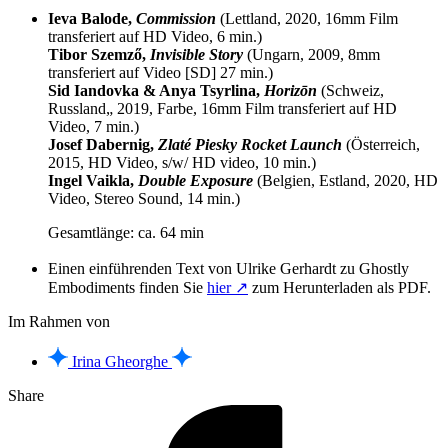
Ieva Balode,
Commission
(Lettland, 2020, 16mm Film
transferiert auf HD Video, 6 min.)
Tibor Szemző,
Invisible Story
(Ungarn, 2009, 8mm
transferiert auf Video [SD] 27 min.)
Sid Iandovka & Anya Tsyrlina,
Horizōn
(Schweiz,
Russland„ 2019, Farbe, 16mm Film transferiert auf HD
Video, 7 min.)
Josef Dabernig,
Zlaté Piesky Rocket Launch
(Österreich,
2015, HD Video, s/w/ HD video, 10 min.)
Ingel Vaikla,
Double Exposure
(Belgien, Estland, 2020, HD
Video, Stereo Sound, 14 min.)
Gesamtlänge: ca. 64 min
Einen einführenden Text von Ulrike Gerhardt zu Ghostly
Embodiments finden Sie
hier ↗
zum Herunterladen als PDF.
Im Rahmen von
Irina Gheorghe
Share