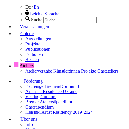
De
En
/
Leichte Sprache
Suche
Veranstaltungen
Galerie
Ausstellungen
Projekte
Publikationen
Editionen
Besuch
Ateliers
Ateliervergabe
Künstler:innen
Projekte
Gastateliers
Förderung
Exchange Bremen/Dortmund
Artists in Residence Ukraine
Visiting Curators
Bremer Atelierstipendium
Gaststipendium
Helsinki Artist Residency 2019-2024
Über uns
Info