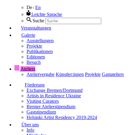
De
En
/
Leichte Sprache
Suche
Veranstaltungen
Galerie
Ausstellungen
Projekte
Publikationen
Editionen
Besuch
Ateliers
Ateliervergabe
Künstler:innen
Projekte
Gastateliers
Förderung
Exchange Bremen/Dortmund
Artists in Residence Ukraine
Visiting Curators
Bremer Atelierstipendium
Gaststipendium
Helsinki Artist Residency 2019-2024
Über uns
Info