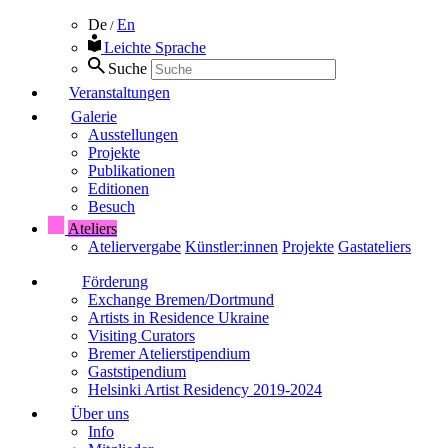
De
En
/
Leichte Sprache
Suche
Veranstaltungen
Galerie
Ausstellungen
Projekte
Publikationen
Editionen
Besuch
Ateliers
Ateliervergabe
Künstler:innen
Projekte
Gastateliers
Förderung
Exchange Bremen/Dortmund
Artists in Residence Ukraine
Visiting Curators
Bremer Atelierstipendium
Gaststipendium
Helsinki Artist Residency 2019-2024
Über uns
Info