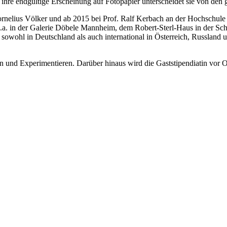
re endgültige Erscheinung auf Fotopapier unterscheidet sie von den 
rnelius Völker und ab 2015 bei Prof. Ralf Kerbach an der Hochschule f
.a. in der Galerie Döbele Mannheim, dem Robert-Sterl-Haus in der Schw
sowohl in Deutschland als auch international in Österreich, Russland u
ten und Experimentieren. Darüber hinaus wird die Gaststipendiatin vor 