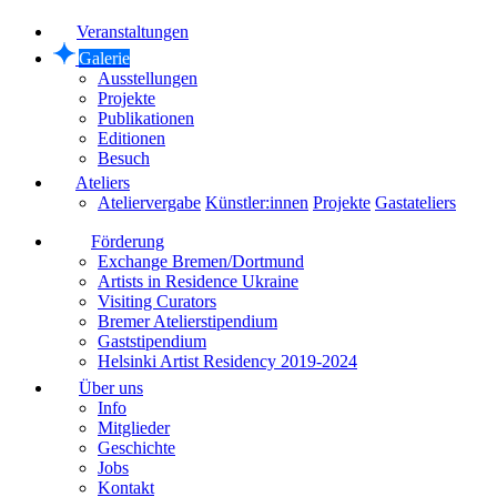
Veranstaltungen
Galerie
Ausstellungen
Projekte
Publikationen
Editionen
Besuch
Ateliers
Ateliervergabe
Künstler:innen
Projekte
Gastateliers
Förderung
Exchange Bremen/Dortmund
Artists in Residence Ukraine
Visiting Curators
Bremer Atelierstipendium
Gaststipendium
Helsinki Artist Residency 2019-2024
Über uns
Info
Mitglieder
Geschichte
Jobs
Kontakt