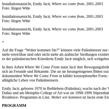
Installationsansicht, Emily Jacir,
Where we come from
, 2001-2003
Foto: Jürgen Witte
Installationsansicht, Emily Jacir,
Where we come from
, 2001-2003
Foto: Jürgen Witte
Installationsansicht, Emily Jacir,
Where we come from
, 2001-2003
Foto: Jürgen Witte
×
Auf die Frage “Woher kommen Sie?” können viele Palästinenser nur se
mehr erreichbar sind oder nicht mehr als arabische Siedlungen existi
es der palästinesischen Künstlerin Emily Jacir möglich, sich weitgeh
In ihrer Arbeit
Where We Come From
nutzt Jacir ihre Bewegungsfrei
sich an Freunde und Bekannte. Die an sie herangetragenen Bitten os
dokumentiert
Where We Come From
in kühler konzeptioneller Form, 
alltägliche Leben von Palästinensern.
Emily Jacir, geboren 1970 in Bethlehem (Palästina), wuchs nach der V
Dallas und am Memphis College of Art war sie 1998-1999 Stipendiat
Residence- Programms in Linz.
Woher wir kommen
ist Jacirs erste E
PROGRAMM