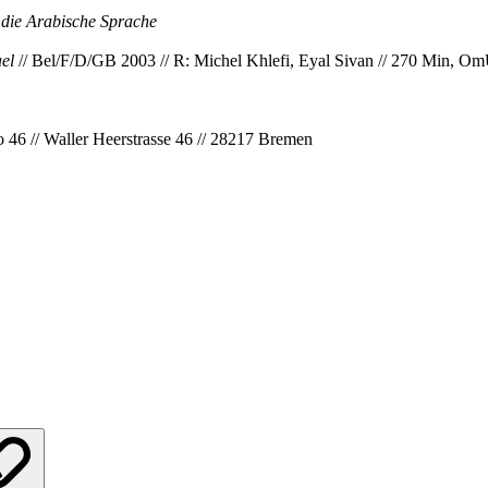
 die Arabische Sprache
ael
// Bel/F/D/GB 2003 // R: Michel Khlefi, Eyal Sivan // 270 Min, O
o 46 // Waller Heerstrasse 46 // 28217 Bremen