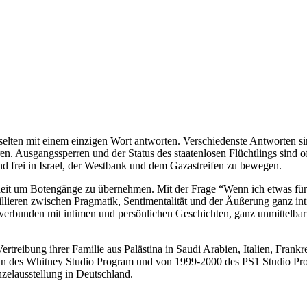
lten mit einem einzigen Wort antworten. Verschiedenste Antworten sind
eren. Ausgangssperren und der Status des staatenlosen Flüchtlings sind
end frei in Israel, der Westbank und dem Gazastreifen zu bewegen.
heit um Botengänge zu übernehmen. Mit der Frage “Wenn ich etwas für D
zillieren zwischen Pragmatik, Sentimentalität und der Äußerung ganz 
verbunden mit intimen und persönlichen Geschichten, ganz unmittelbar 
ertreibung ihrer Familie aus Palästina in Saudi Arabien, Italien, Fran
in des Whitney Studio Program und von 1999-2000 des PS1 Studio Prog
inzelausstellung in Deutschland.